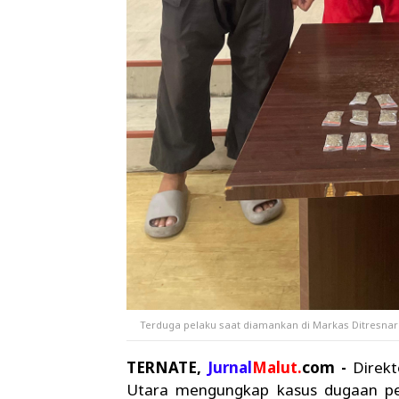
Terduga pelaku saat diamankan di Markas Ditresnar
TERNATE,
Jurnal
Malut.
com -
Direkt
Utara mengungkap kasus dugaan pen