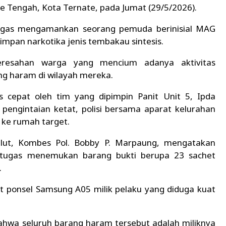
 Tengah, Kota Ternate, pada Jumat (29/5/2026).
ugas mengamankan seorang pemuda berinisial MAG
mpan narkotika jenis tembakau sintesis.
eresahan warga yang mencium adanya aktivitas
ng haram di wilayah mereka.
s cepat oleh tim yang dipimpin Panit Unit 5, Ipda
engintaian ketat, polisi bersama aparat kelurahan
ke rumah target.
alut, Kombes Pol. Bobby P. Marpaung, mengatakan
petugas menemukan barang bukti berupa 23 sachet
.
unit ponsel Samsung A05 milik pelaku yang diduga kuat
wa seluruh barang haram tersebut adalah miliknya