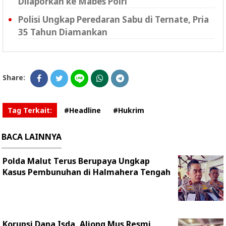
Dilaporkan ke Mabes Polri
Polisi Ungkap Peredaran Sabu di Ternate, Pria
35 Tahun Diamankan
Share:
Tag Terkait:
#Headline
#Hukrim
BACA LAINNYA
Polda Malut Terus Berupaya Ungkap
Kasus Pembunuhan di Halmahera Tengah
Korupsi Dana Isda, Aliong Mus Resmi