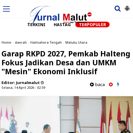
TERKINI
HASTAG
TERPOPULER
Home
»
daerah
»
Halmahera Tengah
»
Maluku Utara
Garap RKPD 2027, Pemkab Halteng
Fokus Jadikan Desa dan UMKM
"Mesin" Ekonomi Inklusif
Editor:
Jurnalmalut
baca
Selasa, 14 April 2026 - 02.59