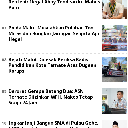
Rentenir Ilegal Aboy Tendean ke Mabes
Polri
Polda Malut Musnahkan Puluhan Ton
Miras dan Bongkar Jaringan Senjata Api
Ilegal
Kejati Malut Didesak Periksa Kadis
Pendidikan Kota Ternate Atas Dugaan
Korupsi
Darurat Gempa Batang Dua: ASN
Ternate Diizinkan WFH, Nakes Tetap
Siaga 24 Jam
Ingkar Janji Bangun SMA di Pulau Gebe,