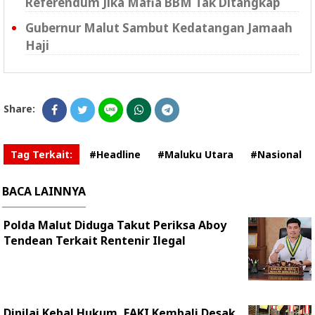
Referendum Jika Mafia BBM Tak Ditangkap
Gubernur Malut Sambut Kedatangan Jamaah
Haji
Share:
Tag Terkait:
#Headline
#Maluku Utara
#Nasional
BACA LAINNYA
Polda Malut Diduga Takut Periksa Aboy
Tendean Terkait Rentenir Ilegal
Dinilai Kebal Hukum, FAKI Kembali Desak